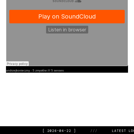
andrzejkonieczny
·
5 zmysłów /// 5 senses
[ 2026-04-22 ]
///
LATEST LO