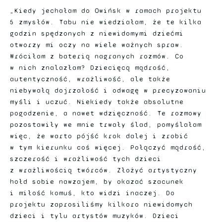
„Kiedy jechałam do Owińsk w ramach projektu
5 zmysłów. Tabu nie wiedziałam, że te kilka
godzin spędzonych z niewidomymi dziećmi
otworzy mi oczy na wiele ważnych spraw.
Wróciłam z baterią nagranych rozmów. Co
w nich znalazłam? Dziecięcą mądrość,
autentyczność, wrażliwość, ale także
niebywałą dojrzałość i odwagę w precyzowaniu
myśli i uczuć. Niekiedy także absolutne
pogodzenie, a nawet wdzięczność. Te rozmowy
pozostawiły we mnie trwały ślad, pomyślałam
więc, że warto pójść krok dalej i zrobić
w tym kierunku coś więcej. Połączyć mądrość,
szczerość i wrażliwość tych dzieci
z wrażliwością twórców. Złożyć artystyczny
hołd sobie nawzajem, by okazać szacunek
i miłość komuś, kto widzi inaczej. Do
projektu zaprosiliśmy kilkoro niewidomych
dzieci i tylu artystów muzyków. Dzieci