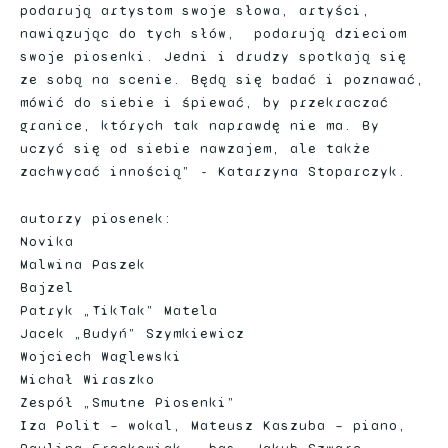
podarują artystom swoje słowa, artyści,
nawiązując do tych słów, podarują dzieciom
swoje piosenki. Jedni i drudzy spotkają się
ze sobą na scenie. Będą się badać i poznawać,
mówić do siebie i śpiewać, by przekraczać
granice, których tak naprawdę nie ma. By
uczyć się od siebie nawzajem, ale także
zachwycać innością” - Katarzyna Stoparczyk.
autorzy piosenek:
Novika
Malwina Paszek
Bajzel
Patryk „TikTak” Matela
Jacek „Budyń” Szymkiewicz
Wojciech Waglewski
Michał Wiraszko
Zespół „Smutne Piosenki”
Iza Polit – wokal, Mateusz Kaszuba – piano,