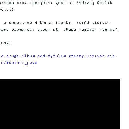
ertach oraz specjalni goście: Andrzej Smolik
wokal).
, a dodatkowo 4 bonus tracki, wśród których
giel promujący album pt. „Mapa naszych miejsc”.
rony:
la-drugi-album-pod-tytulem-rzeczy-ktorych-nie-
la/#author_page