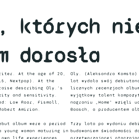
, których ni
m dorosła
riter. At the age of 20,
Oly. (Aleksandra Komsta)
15, Nextpop). At the
lat wydała swój debiutan
raise describing Oly.'s
licznych recenzjach albu
city and sensitivity.
wyjątkowy talent kompozy
ed: Low Roar, Fismoll,
nagraniu „Home” wzięli u
Robert Amirian.
Baasch, a producentem al
ebut album were a period
Trzy lata po wydaniu deb
a young woman maturing in
budowaniem świadomości d
 own life experiences
przetwarzającej otaczają