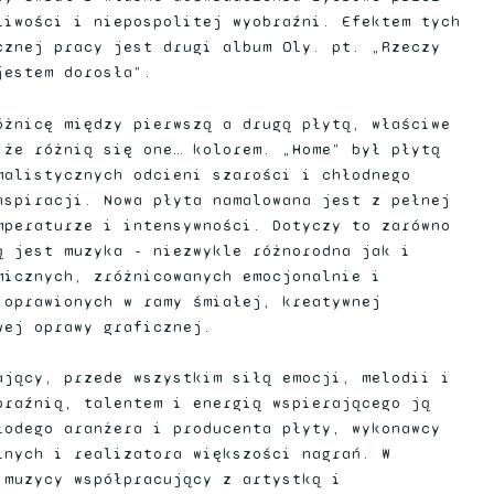
liwości i niepospolitej wyobraźni. Efektem tych
cznej pracy jest drugi album Oly. pt. „Rzeczy
jestem dorosła”.
óżnicę między pierwszą a drugą płytą, właściwe
 że różnią się one… kolorem. „Home” był płytą
malistycznych odcieni szarości i chłodnego
nspiracji. Nowa płyta namalowana jest z pełnej
mperaturze i intensywności. Dotyczy to zarówno
ą jest muzyka - niezwykle różnorodna jak i
micznych, zróżnicowanych emocjonalnie i
 oprawionych w ramy śmiałej, kreatywnej
wej oprawy graficznej.
ający, przede wszystkim siłą emocji, melodii i
braźnią, talentem i energią wspierającego ją
łodego aranżera i producenta płyty, wykonawcy
lnych i realizatora większości nagrań. W
 muzycy współpracujący z artystką i