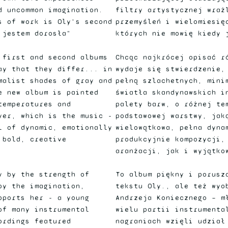
d uncommon imagination.
filtry artystycznej wraż
s of work is Oly's second
przemyśleń i wielomiesię
 jestem dorosła”
których nie mowię kiedy 
 first and second albums
Chcąc najkrócej opisać r
ay that they differ... in
wydaje się stwierdzenie,
malist shades of gray and
pełną szlachetnych, mini
e new album is painted
światła skandynawskich i
temperatures and
palety barw, o różnej te
yer, which is the music -
podstawowej warstwy, jak
l of dynamic, emotionally
wielowątkowa, pełna dyna
 bold, creative
produkcyjnie kompozycji,
aranżacji, jak i wyjątko
y by the strength of
To album piękny i porusz
by the imagination,
tekstu Oly., ale też wyo
pports her - a young
Andrzeja Koniecznego – m
of many instrumental
wielu partii instrumenta
ordings featured
nagraniach wzięli udział