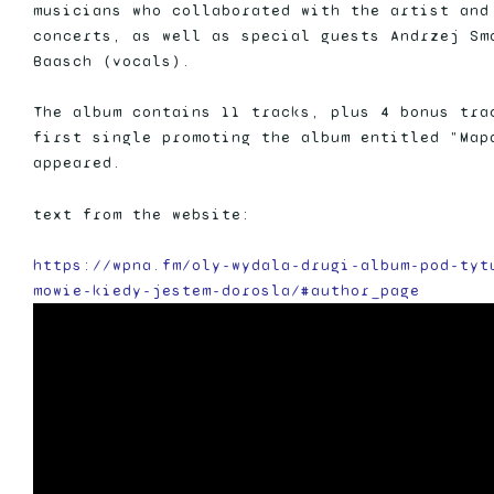
musicians who collaborated with the artist and
concerts, as well as special guests Andrzej Sm
Baasch (vocals).
The album contains 11 tracks, plus 4 bonus tra
first single promoting the album entitled "Map
appeared.
text from the website:
https://wpna.fm/oly-wydala-drugi-album-pod-tyt
mowie-kiedy-jestem-dorosla/#author_page