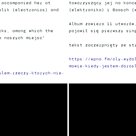
 accompanied her at
towarzyszący jej na konc
olik (electronics) and
(elektronika) i Baasch (
Album zawiera 11 utworów
cks, among which the
pojawił się pierwszy sin
a naszych miejsc"
tekst zaczerpnięty ze st
https://wpna.fm/oly-wyda
mowie-kiedy-jestem-doros
ulem-rzeczy-ktorych-nie-