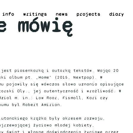
info
writings
news
projects
diary
e mówię
 jest piosenkarką i autorką tekstów. Mając 20
cki album pt. „Home” (2015, Nextpop). W
mu pojawiły się wówczas słowa uznania opisujące
torski Oly., jej autentyczność i wrażliwość. W
dział m. in.: Low Roar, Fismoll, Kari czy
bumu był Robert Amirian.
iutanckiego krążka były okresem rozwoju,
ojrzewającej życiowo młodej kobiety,
cy świat i własne doświadczenia życiowe przez